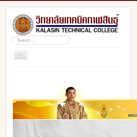
Search
...
Toggle
Navigation
Home
สอศ.
อศจ.กาฬสินธุ์
adminstrator