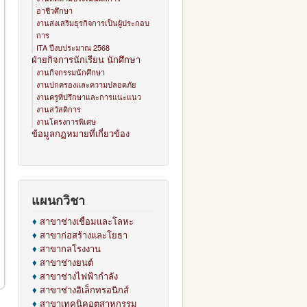
อาชีวศึกษา
งานส่งเสริมธุรกิจการเป็นผู้ประกอบ
การ
ITA ปีงบประมาณ 2568
ฝ่ายกิจการนักเรียน นักศึกษา
งานกิจกรรมนักศึกษา
งานปกครองและความปลอดภัย
งานครูที่ปรึกษาและการแนะแนว
งานสวัสดิการ
งานโครงการพิเศษ
ข้อมูลกฏหมายที่เกี่ยวข้อง
แผนกวิชา
♦
สาขาช่างเชื่อมและโลหะ
♦
สาขาก่อสร้างและโยธา
♦
สาขากลโรงงาน
♦
สาขาช่างยนต์
♦
สาขาช่างไฟฟ้ากำลัง
♦
สาขาช่างอิเล็กทรอนิกส์
♦
สาขาเทคนิคอุตสาหกรรม