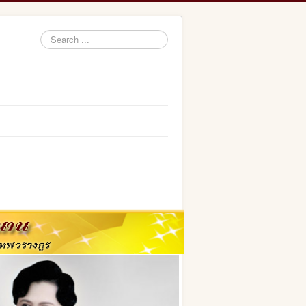
Search
...