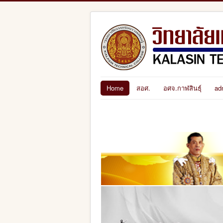
Home
สอศ.
อศจ.กาฬสินธุ์
ad