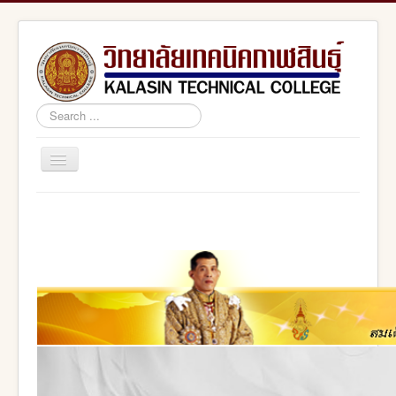
Search
...
Toggle
Navigation
Home
สอศ.
อศจ.กาฬสินธุ์
adminstrator