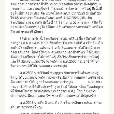
คณะกรรมการการอาชีวศึกษา กระทรวงศึกษาธิการ ตั้งอยู่ที่ถนน
อรรถเปศล และถนนสุรินทร์ อำเภอเมือง จังหวัดกาฬสินธุ์ มีเนื้อที่
อยู่ในที่ดินสองแปลง คือ แปลงโฉนดเลขที่ 651/2523 มีเนื้อที่ 25
ไร่ 65 ตารางวา กับแปลงโฉนดเลขที่ 1167/2523 (เดิมเป็น
โรงเรียนการช่างสตรี) มีเนื้อที่ 11 ไร่ 1 งาน 56 ตารางวา ที่ดินทั้ง
สองแปลงนี้แยกกันอยู่โดยมีถนนสุรินทร์คั่นกลางความเป็นมาโดย
สังเขป กรมอาชีวศึกษา
ได้ประกาศจัดตั้งโรงเรียนช่างไม้กาฬสินธุ์ขึ้น เมื่อวันที่ 14
กรกฎาคม พ.ศ.2495 รับนักเรียนที่จบชั้น ประถมปีที่ 4 เข้าเรียนใน
ระดับมัธยมศึกษาตอนต้น (ม.1-ม.3) ในแผนกช่างไม้โดยมี นาย
กิตติ เสนากิจ เป็นครูใหญ่ พ.ศ.2499 กรมอาชีวศึกษา
ได้เปลี่ยน
ชื่อจากโรงเรียนช่างไม้กาฬสินธุ์ เป็นโรงเรียนการช่างกาฬสินธุ์
และได้เปิดสอนแผนกวิชาช่างตัดผม พ.ศ.2500 กรมอาชีวศึกษา
พิจารณาอนุมัติให้เปิดสอนแผนกช่างปูน
พ.ศ.2502 นายวิวัฒน์ ชมภูบุตร รักษาการในตำแหน่งครู
ใหญ่
ได้ยุบแผนกช่างตัดผมคงเหลือเปิดทำการสอนแผนกวิชาช่าง
คือ แผนกช่างไม้ปลูกสร้างและแผนกช่างปูน พ.ศ.2503
กรมอาชีวศึกษาได้ปรับปรุงหลักสูตรใหม่ ให้สอดคล้องกับหลักสูตร
ที่ใช้สอนในกรมวิสามัญศึกษา (หลักสูตร ม.ศ.)
โรงเรียนเปิด
ทำการสอนเพียง 1 แผนกวิชาช่าง คือ แผนกช่างไม้ปลูกสร้าง
พ.ศ.2504 นายกิตติ เสนากิจ สำเร็จการศึกษา กลับมาดำรง
ตำแหน่งอาจารย์ใหญ่
พ.ศ.2505 กรมอาชีวศึกษา พิจารณาขยายระดับการเรียน