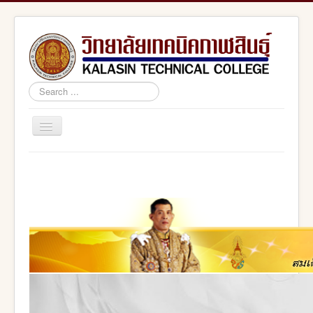
Search
...
Toggle
Navigation
Home
สอศ.
อศจ.กาฬสินธุ์
adminstrator