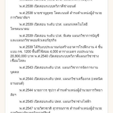
พ.ศ.2538 เปิดสอนระบบทวิภาคีช่างยนต์
พ.ศ.2538 นายชาญยุทธ โคตะนนท์ ดำรงตำแหน่งผู้อำนวย
การวิทยาลัยฯ
พ.ศ.2539 เปิดสอน ระดับ ปวส. แผนกเทคโนโลยี
โทรคมนาคม
พ.ศ.2539 เปิดสอน ระดับ ปวส. พิเศษ แผนกวิชาการบัญชี
และแผนกวิชาคอมพิวเตอร์ธุรกิจ
พ.ศ.2539 ได้รับงบประมาณก่อสร้างอาคารโรงฝึกงาน 4 ชั้น
แบบ กช. 1200 พื้นที่ใช้สอย 4,000 ตารางเมตร งบประมาณ
20,800,000 บาท พ.ศ.2540 เปิดสอนระบบทวิภาคีแผนกวิชาช่าง
เชื่อมโลหะ
พ.ศ.2543 เปิดสอนระดับ ปวส. แผนกวิชาการจัดการงาน
บุคคล
พ.ศ.2544 เปิดสอนระดับ ปทส. แผนกวิชาเครื่องกล (เทคนิค
ยานยนต์)
พ.ศ.2544 นายถาวร ชุปวา ดำรงตำแหน่งผู้อำนวยการวิทยา
ลัยฯ
พ.ศ.2545 เปิดสอนระดับ ปทส. แผนกวิชาช่างไฟฟ้า
พ.ศ.2547 นายวิศวชาติ สุวรรณราช ดำรงตำแหน่งผู้อำนวย
การวิทยาลัยเทคนิคกาฬสินธุ์