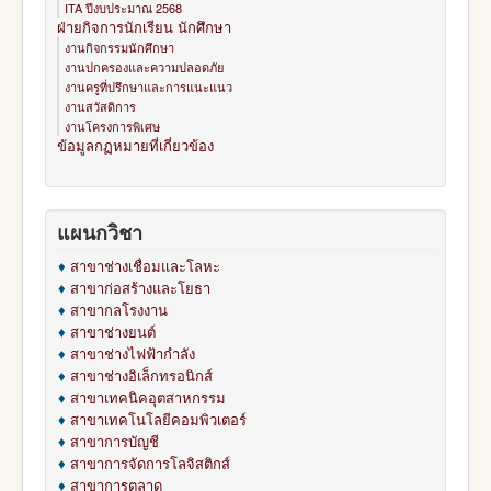
ITA ปีงบประมาณ 2568
ฝ่ายกิจการนักเรียน นักศึกษา
งานกิจกรรมนักศึกษา
งานปกครองและความปลอดภัย
งานครูที่ปรึกษาและการแนะแนว
งานสวัสดิการ
งานโครงการพิเศษ
ข้อมูลกฏหมายที่เกี่ยวข้อง
แผนกวิชา
♦
สาขาช่างเชื่อมและโลหะ
♦
สาขาก่อสร้างและโยธา
♦
สาขากลโรงงาน
♦
สาขาช่างยนต์
♦
สาขาช่างไฟฟ้ากำลัง
♦
สาขาช่างอิเล็กทรอนิกส์
♦
สาขาเทคนิคอุตสาหกรรม
♦
สาขาเทคโนโลยีคอมพิวเตอร์
♦
สาขาการบัญชี
♦
สาขาการจัดการโลจิสติกส์
♦
สาขาการตลาด