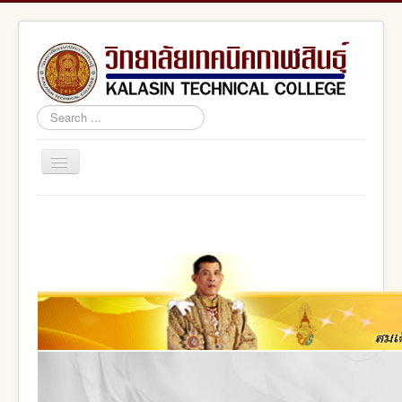
Search
...
Toggle
Navigation
Home
สอศ.
อศจ.กาฬสินธุ์
adminstrator