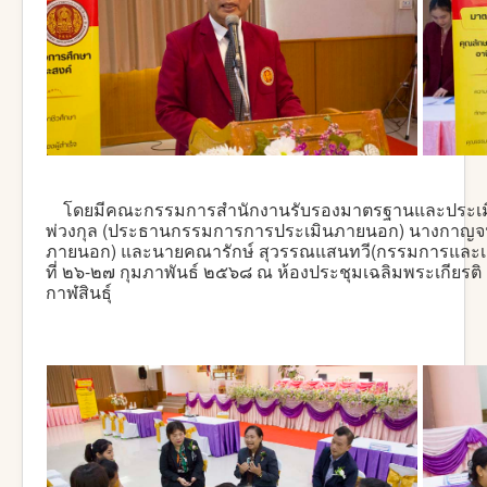
โดยมีคณะกรรมการสำนักงานรับรองมาตรฐานและประเมิ
พ่วงกุล (ประธานกรรมการการประเมินภายนอก) นางกาญจน
ภายนอก) และนายคณารักษ์ สุวรรณแสนทวี(กรรมการและเล
ที่ ๒๖-๒๗ กุมภาพันธ์ ๒๕๖๘ ณ ห้องประชุมเฉลิมพระเกียรต
กาฬสินธุ์