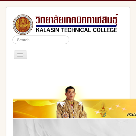
Search
...
Toggle
Navigation
Home
สอศ.
อศจ.กาฬสินธุ์
adminstrator