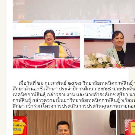
เมื่อวันที่ ๒๖ กุมภาพันธ์ ๒๕๖๘ วิทยาลัยเทคนิคกาฬสิน
ศึกษาด้านอาชีวศึกษา ประจำปีการศึกษา ๒๕๖๘ นายประดิษฐ
เทคนิคกาฬสินธุ์ กล่าวรายงาน และนายดำรงค์เดช สุริยา 
กาฬสินธุ์ กล่าวความเป็นมาวิทยาลัยเทคนิคกาฬสินธู์ พร้อ
ศึกษา เข้าร่วมโครงการประเมินการประกันคุณภาพภายนอ