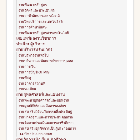
งานพัฒนาหลักสูตร
งานวัดผลและประเมินผล
งานอาขีวศิกษาระบบทวิภาคี
งานวิทยบริการและเทคโนโลยี
งานการศึกษาพิเศษ
งานพัฒนาหลักสูตรสารเทคโนโลยี
เผยแพร่ผลงานวิชาการ
ทำเนียบผู้บริหาร
ฝ่ายบริหารทรัพยากร
งานบริหารงานทั่วไป
งานบริหารและพัฒนาทรัพยากรบุคคล
งานการเงิน
งานการบัญชี GFMIS
งานพัสดุ
งานอาคารสถานที่
งานทะเบียน
ฝ่ายยุทธศาสตร์และแผนงาน
งานพัฒนายุทธศาสตร์และแผนงาน
งานศูนย์ดิจิทัลและสือสารองค์กร
งานส่งเสริมวิจัยนวัตกรรมสิ่งประดิษฐ์
งานมาตรฐานและการประกันคุณภาพ
งานติดตามประเมินผลการอาชีวศึกษา
งานส่งเสริมธุรกิจการเป็นผู้ประกอบการ
ITA ปีงบประมาณ 2568
ฝ่ายกิจการนักเรียน นักศึกษา