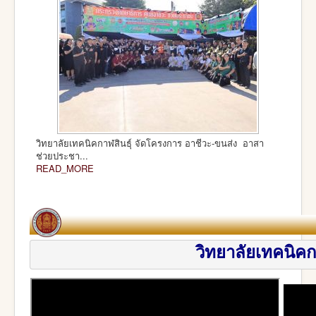
วิทยาลัยเทคนิคกาฬสินธุ์ จัดโครงการ อาชีวะ-ขนส่ง อาสา
ช่วยประชา...
READ_MORE
วิทยาลัยเทค
นิคก