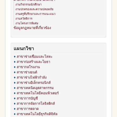
งานกิจกรรมนักศึกษา
งานปกครองและความปลอดภัย
งานครูที่ปรึกษาและการแนะแนว
งานสวัสดิการ
งานโครงการพิเศษ
ข้อมูลกฏหมายที่เกี่ยวข้อง
แผนกวิชา
♦
สาขาช่างเชื่อมและโลหะ
♦
สาขาก่อสร้างและโยธา
♦
สาขากลโรงงาน
♦
สาขาช่างยนต์
♦
สาขาช่างไฟฟ้ากำลัง
♦
สาขาช่างอิเล็กทรอนิกส์
♦
สาขาเทคนิคอุตสาหกรรม
♦
สาขาเทคโนโลยีคอมพิวเตอร์
♦
สาขาการบัญชี
♦
สาขาการจัดการโลจิสติกส์
♦
สาขาการตลาด
♦
สาขาเทคโนโลยีธุรกิจดิจิทัล