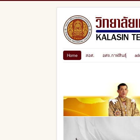
Home
สอศ.
อศจ.กาฬสินธุ์
ad