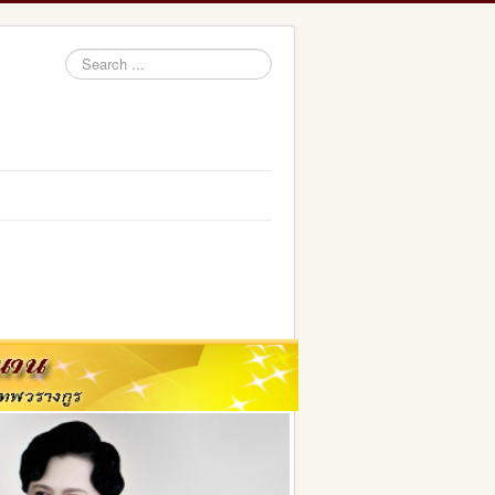
Search
...