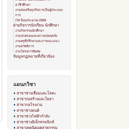
อาชีวศึกษา
งานส่งเสริมธุรกิจการเป็นผู้ประกอบ
การ
ITA ปีงบประมาณ 2568
ฝ่ายกิจการนักเรียน นักศึกษา
งานกิจกรรมนักศึกษา
งานปกครองและความปลอดภัย
งานครูที่ปรึกษาและการแนะแนว
งานสวัสดิการ
งานโครงการพิเศษ
ข้อมูลกฏหมายที่เกี่ยวข้อง
แผนกวิชา
♦
สาขาช่างเชื่อมและโลหะ
♦
สาขาก่อสร้างและโยธา
♦
สาขากลโรงงาน
♦
สาขาช่างยนต์
♦
สาขาช่างไฟฟ้ากำลัง
♦
สาขาช่างอิเล็กทรอนิกส์
♦
สาขาเทคนิคอุตสาหกรรม