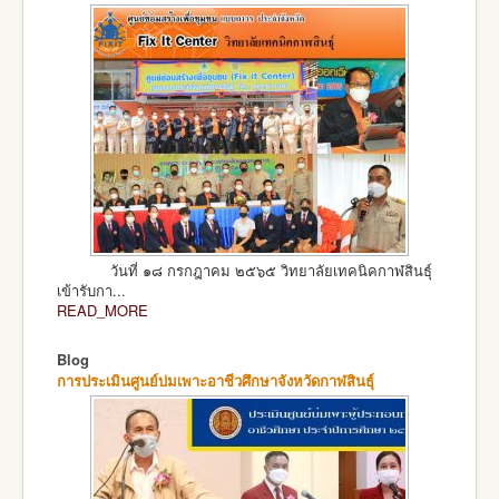
วันที่ ๑๘ กรกฎาคม ๒๕๖๕ วิทยาลัยเทคนิคกาฬสินธุ์
เข้ารับกา...
READ_MORE
Blog
การประเมินศูนย์บ่มเพาะอาชีวศึกษาจังหวัดกาฬสินธุ์