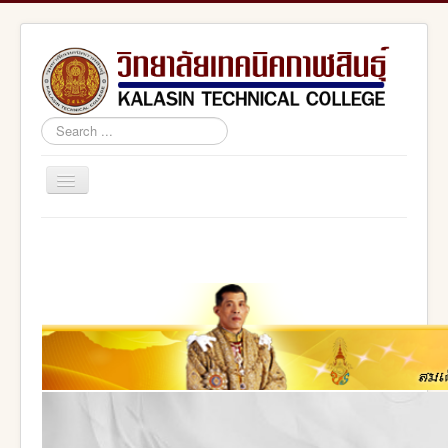
Search
...
Toggle
Navigation
Home
สอศ.
อศจ.กาฬสินธุ์
adminstrator