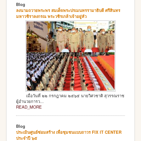
Blog
ลงนามถวายพระพร สมเด็จพระปรเมนทรรามาธิบดี ศรีสินทร
มหาวชิราลงกรณ พระวชิรเกล้าเจ้าอยู่หัว
เมื่อวันที่ ๒๒ กรกฎาคม ๒๕๖๕ นายวิศวชาติ สุวรรณราช
ผู้อำนวยการว...
READ_MORE
Blog
ประเมินศูนย์ซ่อมสร้าง เพื่อชุมชนแบบถาวร FIX IT CENTER
ประจำปี ๖๕