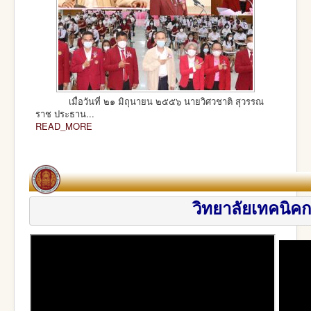
เมื่อวันที่ ๒๑ มิถุนายน ๒๕๕๖ นายวิศวชาติ สุวรรณ
ราช ประธาน...
READ_MORE
วิทยาลัยเทค
นิคก