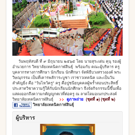
วันพฤหัสบดี ที่ ๙ มิถุนายน ๒๕๖๕ โดย นายสุระเด่น คุนุ รองผู้
อำนวยการ วิทยาลัยเทคนิคกาฬสินธุ์ พร้อมกับ คณะผู้บริหาร ครู
บุคลากรทางการศึกษา นักเรียน นักศึกษา จัดพิธีบวงสรวงองค์ พระ
วิษณุกรรม เป็นที่เคารพสัการะบูชา เราชาวเทคนิค และเป็นวัน
สำคัญยิ่ง คือ "วันไหว้ครู" ครู คือปูชนียบุคคลผู้พร้ำสอนประสิทธิ์
ประสาทวิชาความรู้ให้กับนักเรียนนักศึกษา จึงจัดกิจกรรมนี้ขึ้นเพื่อ
แสดงออกถึงความกตัญญูกตเวที่ต่อครู ณ ลาดโดมอเนกประสงค์
วิทยาลัยเทคนิคกาฬสินธุ์
>>
ดูภาพถ่าย
(ชุดที่ ๑)
(ชุดที่ ๒)
วิทยาลัยเทคนิคกาฬสินธุ์
ผู้บริหาร