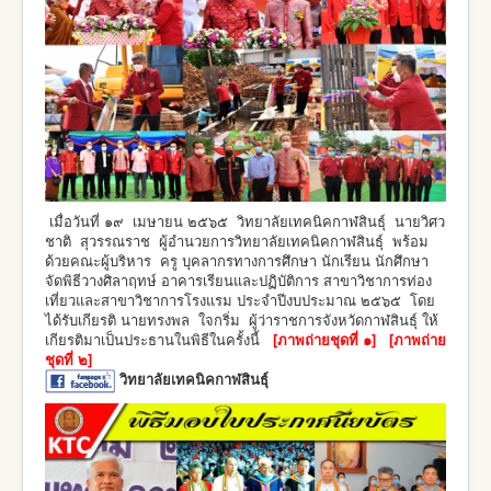
เมื่อวันที่ ๑๙ เมษายน ๒๕๖๕ วิทยาลัยเทคนิคกาฬสินธุ์ นายวิศว
ชาติ สุวรรณราช ผู้อำนวยการวิทยาลัยเทคนิคกาฬสินธุ์ พร้อม
ด้วยคณะผู้บริหาร ครู บุคลากรทางการศึกษา นักเรียน นักศึกษา
จัดพิธีวางศิลาฤทษ์ อาคารเรียนและปฏิบัติการ สาขาวิชาการท่อง
เที่ยวและสาขาวิชาการโรงแรม ประจำปีงบประมาณ ๒๕๖๕ โดย
ได้รับเกียรติ นายทรงพล ใจกริ่ม ผู้ว่าราชการจังหวัดกาฬสินธุ์ ให้
เกียรติมาเป็นประธานในพิธีในครั้งนี้
[
ภาพถ่ายชุดที่ ๑
]
[
ภาพถ่าย
ชุดที่ ๒
]
วิทยาลัยเทคนิคกาฬสินธุ์