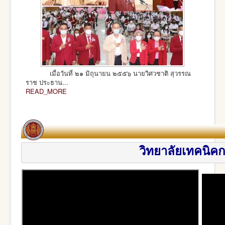
เมื่อวันที่ ๒๑ มิถุนายน ๒๕๕๖ นายวิศวชาติ สุวรรณ
ราช ประธาน...
READ_MORE
วิทยาลัยเทค
นิคก