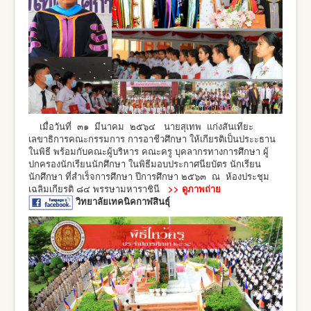
เมื่อวันที่ ๓๑ มีนาคม ๒๕๖๔ นายสุเทพ แก่งสันเทียะ
เลขาธิการคณะกรรมการ การอาชีวศึกษา ให้เกียรติเป็นประะธาน
ในพิธี พร้อมกับคณะผู้บริหาร คณะครู บุคลากรทางการศึกษา ผู้
ปกครองนักเรียนนักศึกษา ในพิธีมอบประกาศนียบัตร นักเรียน
นักศึกษา ที่สำเร็จการศึกษา ปีการศึกษา ๒๕๖๓ ณ ห้องประชุม
เฉลิมเกียรติ ๘๔ พรรษามหาราชินี
>>
ดูภาพถ่าย
วิทยาลัยเทคนิคกาฬสินธุ์