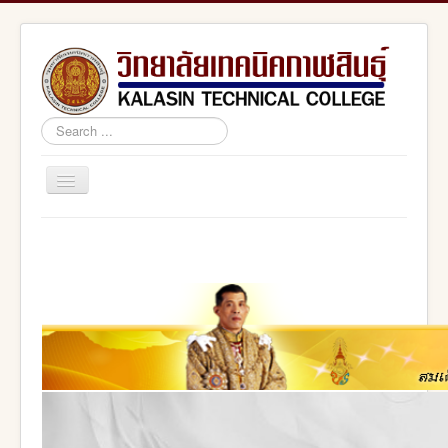
Search
...
Toggle
Navigation
Home
สอศ.
อศจ.กาฬสินธุ์
adminstrator