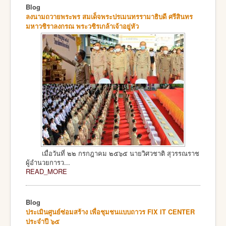
Blog
ลงนามถวายพระพร สมเด็จพระปรเมนทรรามาธิบดี ศรีสินทร
มหาวชิราลงกรณ พระวชิรเกล้าเจ้าอยู่หัว
เมื่อวันที่ ๒๒ กรกฎาคม ๒๕๖๕ นายวิศวชาติ สุวรรณราช
ผู้อำนวยการว...
READ_MORE
Blog
ประเมินศูนย์ซ่อมสร้าง เพื่อชุมชนแบบถาวร FIX IT CENTER
ประจำปี ๖๕