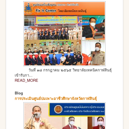
วันที่ ๑๘ กรกฎาคม ๒๕๖๕ วิทยาลัยเทคนิคกาฬสินธุ์
เข้ารับกา...
READ_MORE
Blog
การประเมินศูนย์บ่มเพาะอาชีวศึกษาจังหวัดกาฬสินธุ์