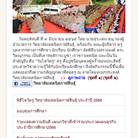
วันพฤหัสบดี ที่ ๙ มิถุนายน ๒๕๖๕ โดย นายสุระเด่น คุนุ รองผู้
อำนวยการ วิทยาลัยเทคนิคกาฬสินธุ์ พร้อมกับ คณะผู้บริหาร ครู
บุคลากรทางการศึกษา นักเรียน นักศึกษา จัดพิธีบวงสรวงองค์ พระ
วิษณุกรรม เป็นที่เคารพสัการะบูชา เราชาวเทคนิค และเป็นวัน
สำคัญยิ่ง คือ "วันไหว้ครู" ครู คือปูชนียบุคคลผู้พร้ำสอนประสิทธิ์
ประสาทวิชาความรู้ให้กับนักเรียนนักศึกษา จึงจัดกิจกรรมนี้ขึ้นเพื่อ
แสดงออกถึงความกตัญญูกตเวที่ต่อครู ณ ลาดโดมอเนกประสงค์
วิทยาลัยเทคนิคกาฬสินธุ์
>>
ดูภาพถ่าย
(ชุดที่ ๑)
(ชุดที่ ๒)
วิทยาลัยเทคนิคกาฬสินธุ์
พิธีไหว้ครู วิทยาลัยเทคนิคกาฬสินธุ์ ประจำปี 2566
มอบทุนการศึกษา
ร่วมแสดงความยินดี แผนกวิชาที่เข้าร่วมประกวดแผนธุรกิจ
ประจำปีการศึกษา2566
รับเข็มพระราชทานเชิดชูเกียรติ