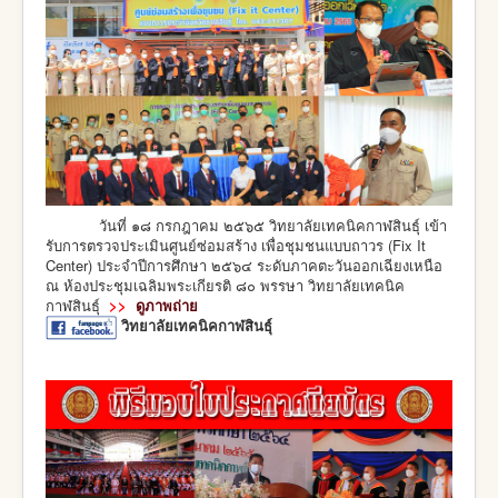
วันที่ ๑๘ กรกฎาคม ๒๕๖๕ วิทยาลัยเทคนิคกาฬสินธุ์ เข้า
รับการตรวจประเมินศูนย์ซ่อมสร้าง เพื่อชุมชนแบบถาวร (Fix It
Center) ประจำปีการศึกษา ๒๕๖๔ ระดับภาคตะวันออกเฉียงเหนือ
ณ ห้องประชุมเฉลิมพระเกียรติ ๘๐ พรรษา วิทยาลัยเทคนิค
กาฬสินธุ์
>>
ดูภาพถ่าย
วิทยาลัยเทคนิคกาฬสินธุ์