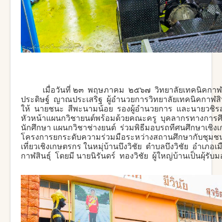
เมื่อวันที่ ๒๓ พฤษภาคม ๒๕๖๗ วิทยาลัยเทคนิคกาฬส
ประดิษฐ์ ญาณประเสริฐ ผู้อำนวยการวิทยาลัยเทคนิคกาฬส
ให้ นายชนะ สีพะนามน้อย รองผู้อำนวยการ และนายวชิรสวั
หัวหน้าแผนกวิชายนต์พร้อมด้วยคณะครู บุคลากรทางการศึ
นักศึกษา แผนกวิชาช่างยนต์ ร่วมพิธีมอบรถทีศนศึกษาเชิง
โครงการยกระดับความร่วมมือระหว่างสถานศึกษากับชุมชน
เที่ยวเชิงเกษตรกร ในหมุ่บ้านบึงวิชัย ตำบลบึงวิชัย อำเภอเม
กาฬสินธุ์ โดยมี นายนิรันดร์ ทองวิชัย ผู้ใหญ่บ้านเป็นผุ้รับ