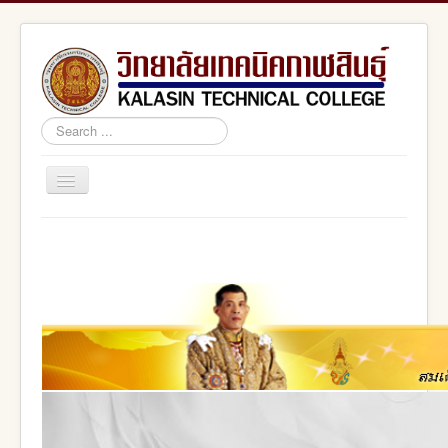
Search
...
Toggle
Navigation
Home
สอศ.
อศจ.กาฬสินธุ์
adminstrator