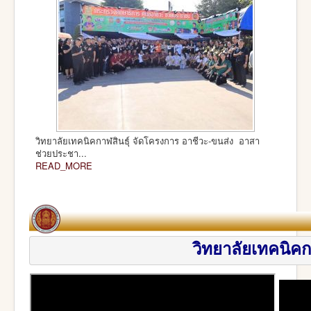
วิทยาลัยเทคนิคกาฬสินธุ์ จัดโครงการ อาชีวะ-ขนส่ง อาสา
ช่วยประชา...
READ_MORE
วิทยาลัยเทค
นิคก