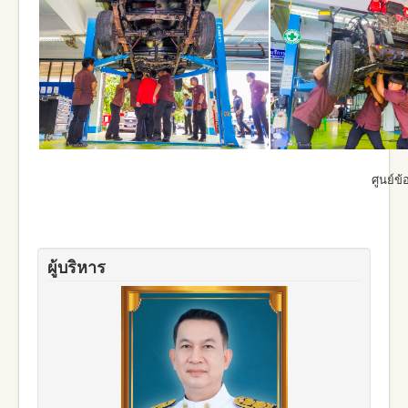
ศูนย์ข
ผู้บริหาร